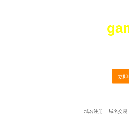
ga
您所访问的域名正在
This domain name is current
立即购
域名注册
域名交易
|